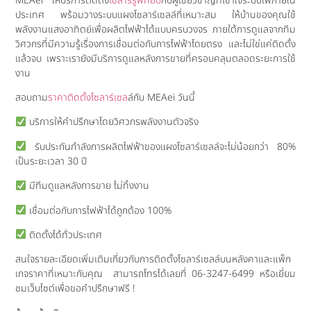
MEAei ให้บริการติดตั้ง
โซลาร์รูฟท็อป
กับผู้เชี่ยวชาญที่เข้าใจระบบไฟภายใน
ประเทศ พร้อมวางระบบแผงโซลาร์เซลล์ที่เหมาะสม ให้บ้านของคุณใช้
พลังงานแสงอาทิตย์เพื่อผลิตไฟฟ้าได้แบบครบวงจร ภายใต้การดูแลจากทีม
วิศวกรที่มีความรู้เรื่องการเชื่อมต่อกับการไฟฟ้าโดยตรง และไม่ใช่แค่ติดตั้ง
แล้วจบ เพราะเรายังมีบริการดูแลหลังการขายที่ครอบคลุมตลอดระยะการใช้
งาน
สอบถาม
ราคาติดตั้งโซลาร์เซล
ล์กับ MEAei วันนี้
บริการให้คำปรึกษาโดยวิศวกรพลังงานตัวจริง
รับประกันกำลังการผลิตไฟฟ้าของแผงโซลาร์เซลล์จะไม่น้อยกว่า 80%
เป็นระยะเวลา 30 ปี
มีทีมดูแลหลังการขาย ไม่ทิ้งงาน
เชื่อมต่อกับการไฟฟ้าได้ถูกต้อง 100%
ติดตั้งได้ทั่วประเทศ
สนใจรายละเอียดเพิ่มเติมเกี่ยวกับการติดตั้งโซลาร์เซลล์บนหลังคาและแพ็ก
เกจราคาที่เหมาะกับคุณ สามารถโทรได้เลยที่ 06-3247-6499 หรือเยี่ยม
ชมเว็บไซต์เพื่อขอคำปรึกษาฟรี !