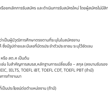
กเลิกการรับสมัคร และดำเนินการรับสมัครใหม่ โดยผู้สมัครไม่มีสิทธิ์เ
เป็นผู้มีวุฒิการศึกษาตรงตามที่ระบุในใบสมัครงาน
 ซึ่งมีรูปถ่ายและมีเลขที่บัตรประจำตัวประชาชน ระบุไว้ชัดเจน
หรือ สต.ค เป็นต้น
 เช่น ใบสำคัญการสมรส,หลักฐานการเปลี่ยนชื่อ – สกุล (ลงนามรับรอง
C, IELTS, TOEFL iBT, TOEFL CDT, TOEFL PBT (ถ้ามี)
านการทำงานมา
่เป็นประโยชน์ต่อตำแหน่งงาน (ถ้ามี)