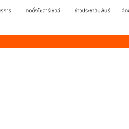
ารจัดซื้อจัดจ้าง ประจำ
ริการ
ติดตั้งโซลาร์เซลล์
ข่าวประชาสัมพันธ์​
จัดซ
)