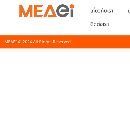
ประกาศเผยแพร่แผนก
เกี่ยวกับเรา
บ
พ.ศ.๒๕๖๘ (ครั้งที่ ๑
ติดต่อเรา
MEAEI © 2024 All Rights Reserved